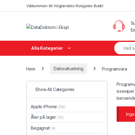
Skip to navigation
Skip to content
Välkommen till Höglandets Roligaste Butik!
Su
Em
Search fo
Alla Kategorier
Hem
Datorutrustning
Programvara
Programva
Show All Categories
exempel a
beroende 
Apple iPhone
(68)
Inga
Åter på lager
(10)
Begagnat
(4)