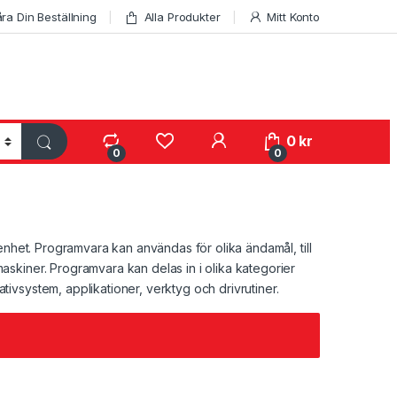
ra Din Beställning
Alla Produkter
Mitt Konto
My Account
0
kr
0
0
enhet. Programvara kan användas för olika ändamål, till
skiner. Programvara kan delas in i olika kategorier
vsystem, applikationer, verktyg och drivrutiner.