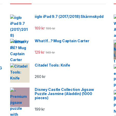
iiglo iPad 9.7 (2017/2018) Skärmskydd
169
kr
199
kr
What If...? Mug Captain Carter
129
kr
149
kr
Citadel Tools: Knife
KG
260
kr
Disney Castle Collection Jigsaw
Puzzle Jasmine (Aladdin) (1000
pieces)
199
kr