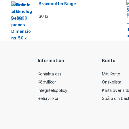
Brainmatter Beige
30
kr
Information
Konto
Kontakta oss
Mitt Konto
Köpvillkor
Önskelista
Integritetspolicy
Karta över sid
Returvillkor
Spåra din best