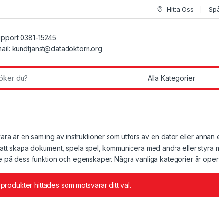
Hitta Oss
Spå
pport 0381-15245
ail: kundtjanst@datadoktorn.org
r:
ra är en samling av instruktioner som utförs av en dator eller annan 
tt skapa dokument, spela spel, kommunicera med andra eller styra ma
på dess funktion och egenskaper. Några vanliga kategorier är operati
 produkter hittades som motsvarar ditt val.