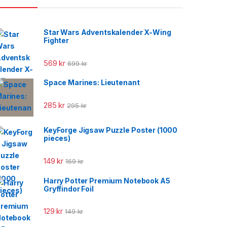
Star Wars Adventskalender X-Wing
Fighter
569
kr
699
kr
Space Marines: Lieutenant
285
kr
295
kr
KeyForge Jigsaw Puzzle Poster (1000
pieces)
149
kr
169
kr
Harry Potter Premium Notebook A5
Gryffindor Foil
129
kr
149
kr