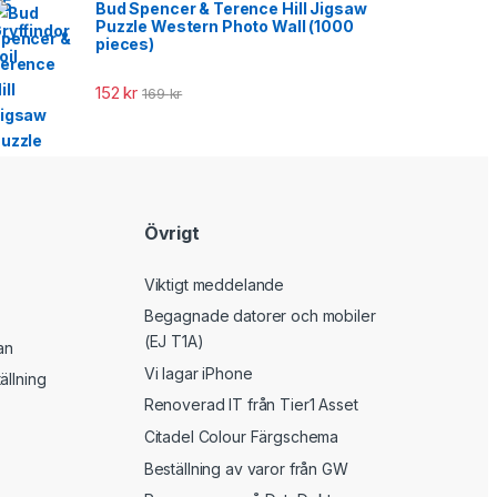
Bud Spencer & Terence Hill Jigsaw
Puzzle Western Photo Wall (1000
pieces)
152
kr
169
kr
Övrigt
Viktigt meddelande
Begagnade datorer och mobiler
(EJ T1A)
an
Vi lagar iPhone
ällning
Renoverad IT från Tier1 Asset
Citadel Colour Färgschema
Beställning av varor från GW