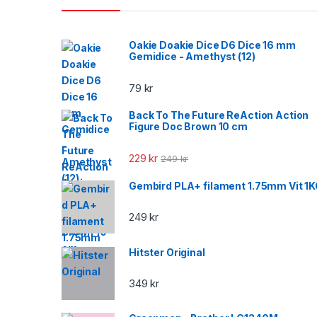
Oakie Doakie Dice D6 Dice 16 mm
Gemidice - Amethyst (12)
79
kr
Back To The Future ReAction Action
Figure Doc Brown 10 cm
229
kr
249
kr
Gembird PLA+ filament 1.75mm Vit 1
249
kr
Hitster Original
349
kr