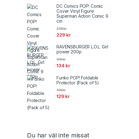
DC Comics POP! Comic
Cover Vinyl Figure
Superman Action Comic 9
cm
249
kr
229
kr
RAVENSBURGER L.O.L. Girl
power 200p
149
kr
134
kr
Funko POP! Foldable
Protector (Pack of 5)
149
kr
129
kr
Brands Carousel
Du har väl inte missat