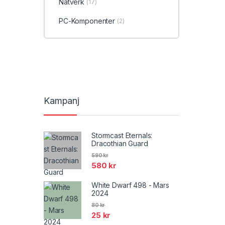
Nätverk
(17)
PC-Komponenter
(2)
Kampanj
Stormcast Eternals:
Dracothian Guard
590
kr
580
kr
White Dwarf 498 - Mars
2024
80
kr
25
kr