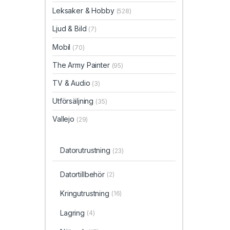
Leksaker & Hobby
(528)
Ljud & Bild
(7)
Mobil
(70)
The Army Painter
(95)
TV & Audio
(3)
Utförsäljning
(35)
Vallejo
(29)
Datorutrustning
(23)
Datortillbehör
(2)
Kringutrustning
(16)
Lagring
(4)