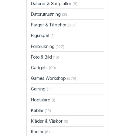
Datorer & Surfplattor
(8)
Datorutrustning
(23)
Färger & Tillbehör
(381)
Figurspel
(2)
Förbrukning
(107)
Foto & Bild
(16)
Gadgets
(99)
Games Workshop
(579)
Gaming
(1)
Högtalare
(1)
Kablar
(19)
Kläder & Väskor
(9)
Kontor
(6)