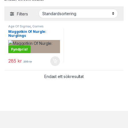
Filters
Age Of Sigmar
,
Games
Workshop
,
Grand Alliance
Maggotkin Of Nurgle:
Chaos
,
Maggotkin of Nurgle
Nurglings
Fyndpris!
285
kr
295
kr
Endast ett sökresultat
Brands Carousel