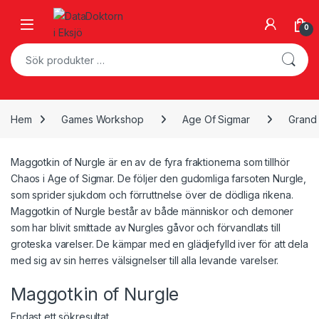
Skip to navigation
Skip to content
Open
0
Sök efter:
Hem
Games Workshop
Age Of Sigmar
Grand 
Maggotkin of Nurgle är en av de fyra fraktionerna som tillhör
Chaos i Age of Sigmar. De följer den gudomliga farsoten Nurgle,
som sprider sjukdom och förruttnelse över de dödliga rikena.
Maggotkin of Nurgle består av både människor och demoner
som har blivit smittade av Nurgles gåvor och förvandlats till
groteska varelser. De kämpar med en glädjefylld iver för att dela
med sig av sin herres välsignelser till alla levande varelser.
Maggotkin of Nurgle
Endast ett sökresultat