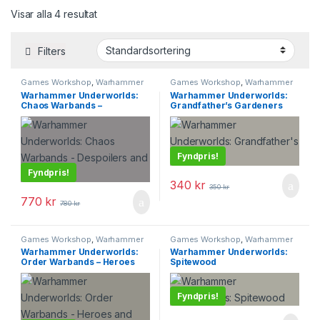
Visar alla 4 resultat
Filters
Games Workshop
,
Warhammer
Games Workshop
,
Warhammer
Underworlds
Underworlds
Warhammer Underworlds:
Warhammer Underworlds:
Chaos Warbands –
Grandfather’s Gardeners
Despoilers and Daemons
Fyndpris!
Fyndpris!
340
kr
350
kr
770
kr
780
kr
Games Workshop
,
Warhammer
Games Workshop
,
Warhammer
Underworlds
Underworlds
Warhammer Underworlds:
Warhammer Underworlds:
Order Warbands – Heroes
Spitewood
and Hunters
Fyndpris!