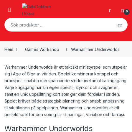
Skip to navigation
Skip to content
Open
0
Sök efter:
Hem
Games Workshop
Warhammer Underworlds
Warhammer Underworlds är ett taktiskt miniatyrspel som utspelar
sig i Age of Sigmar-världen. Spelet kombinerar kortspel och
brädspel i snabba och spännande strider mellan olika krigsgäng.
Varje krigsgäng har sin egen spelstil, styrkor och svagheter,
samt en unik uppsättning kort som ger dem fördelar i striden.
Spelet kräver både strategisk planering och snabb anpassning
till situationen på spelplanen. Warhammer Underworlds är ett
perfekt spel för den som gillar utmaningar, variation och fantasi.
Warhammer Underworlds