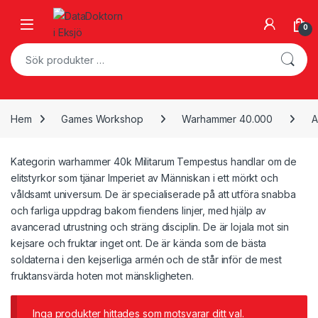
Skip to navigation
Skip to content
Open
0
Sök efter:
Hem
Games Workshop
Warhammer 40.000
A
Kategorin warhammer 40k Militarum Tempestus handlar om de
elitstyrkor som tjänar Imperiet av Människan i ett mörkt och
våldsamt universum. De är specialiserade på att utföra snabba
och farliga uppdrag bakom fiendens linjer, med hjälp av
avancerad utrustning och sträng disciplin. De är lojala mot sin
kejsare och fruktar inget ont. De är kända som de bästa
soldaterna i den kejserliga armén och de står inför de mest
fruktansvärda hoten mot mänskligheten.
Inga produkter hittades som motsvarar ditt val.