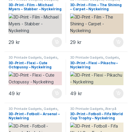
Leksaker & Hobby
Leksaker & Hobby
,
Stephen King
3D-Print – Film – Michael
3D-Print – Film – The Shining
Myers – Stabber – Nyckelring
– Carpet – Nyckelring
29
kr
29
kr
3D Printade Gadgets
,
Gadgets
,
3D Printade Gadgets
,
Gadgets
,
Leksaker & Hobby
Leksaker & Hobby
3D-Print – Flexi – Cute
3D-Print – Flexi – Pikachu –
Octopussy – Nyckelring
Nyckelring
49
kr
49
kr
3D Printade Gadgets
,
Gadgets
,
3D Printade Gadgets
,
Åter på
Leksaker & Hobby
lager
,
Gadgets
,
Leksaker &
3D-Print – Fotboll – Arsenal –
3D-Print – Fotboll – Fifa World
Hobby
Nyckelring
Cup Trophy – Nyckelring