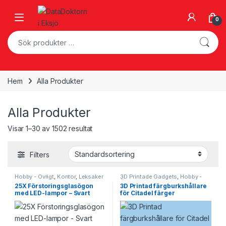
Skip to navigation
Skip to content
Open
0
Sök efter:
Hem
Alla Produkter
Alla Produkter
Visar 1–30 av 1502 resultat
Filters
Hobby - Övrigt
,
Kontor
,
Leksaker
3D Printade Gadgets
,
Hobby -
& Hobby
Övrigt
25X Förstoringsglasögon
3D Printad färgburkshållare
med LED-lampor – Svart
för Citadel färger