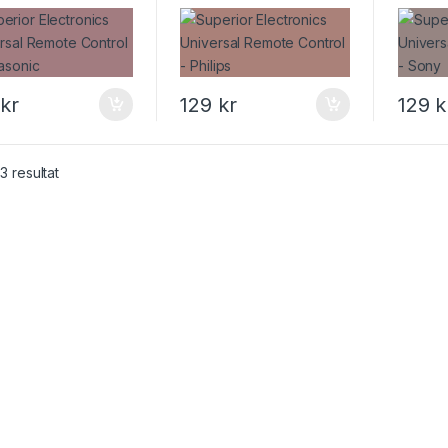
rol – Panasonic
Control – Philips
Contro
9
kr
129
kr
129
k
 3 resultat