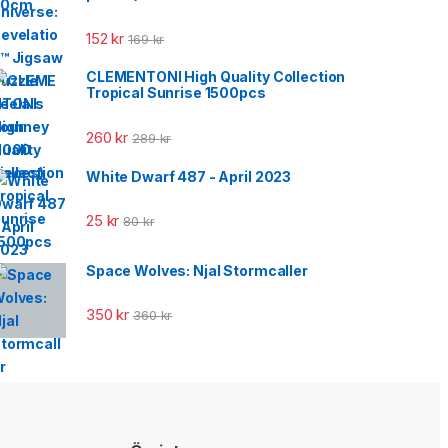
152
kr
169
kr
CLEMENTONI High Quality Collection
Tropical Sunrise 1500pcs
260
kr
289
kr
White Dwarf 487 - April 2023
25
kr
80
kr
Space Wolves: Njal Stormcaller
350
kr
360
kr