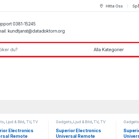
Hitta Oss
Spå
pport 0381-15245
ail: kundtjanst@datadoktorn.org
r:
ts
,
Ljud & Bild
,
TV
,
TV
Gadgets
,
Ljud & Bild
,
TV
,
TV
Gadget
io
& Audio
& Audio
ior Electronics
Superior Electronics
Superi
ersal Remote
Universal Remote
Univer