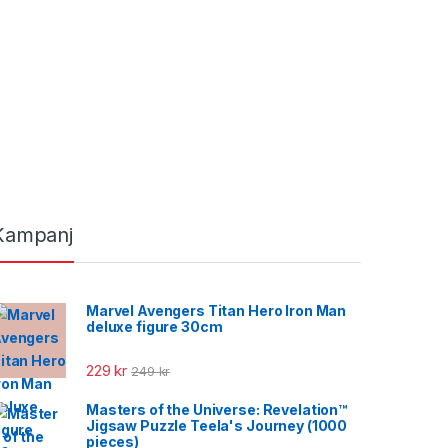
Kampanj
Marvel Avengers Titan Hero Iron Man
deluxe figure 30cm
229
kr
249
kr
Masters of the Universe: Revelation™
Jigsaw Puzzle Teela's Journey (1000
pieces)