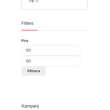
TV
(3)
Filters
Pris
Min pris
Max pris
Filtrera
Kampanj