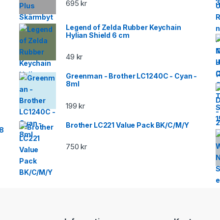
695
kr
Legend of Zelda Rubber Keychain
Hylian Shield 6 cm
49
kr
Greenman - Brother LC1240C - Cyan -
8ml
199
kr
Brother LC221 Value Pack BK/C/M/Y
18
750
kr