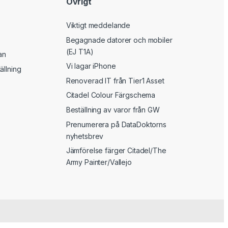
Övrigt
Viktigt meddelande
Begagnade datorer och mobiler
(EJ T1A)
an
Vi lagar iPhone
ällning
Renoverad IT från Tier1 Asset
Citadel Colour Färgschema
Beställning av varor från GW
Prenumerera på DataDoktorns
nyhetsbrev
Jämförelse färger Citadel/The
Army Painter/Vallejo