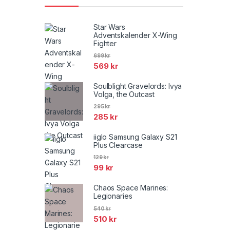
Star Wars
Adventskalender X-Wing
Fighter
699
kr
569
kr
Soulblight Gravelords: Ivya
Volga, the Outcast
295
kr
285
kr
iiglo Samsung Galaxy S21
Plus Clearcase
129
kr
99
kr
Chaos Space Marines:
Legionaries
540
kr
510
kr