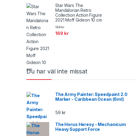
Star Wars The
Mandalorian Retro
Collection Action Figure
2021 Moff Gideon 10 cm
189
kr
169
kr
Brands Carousel
Du har väl inte missat
The Army Painter: Speedpaint 2.0
Marker - Caribbean Ocean (6ml)
59
kr
The Horus Heresy - Mechanicum
Heavy Support Force