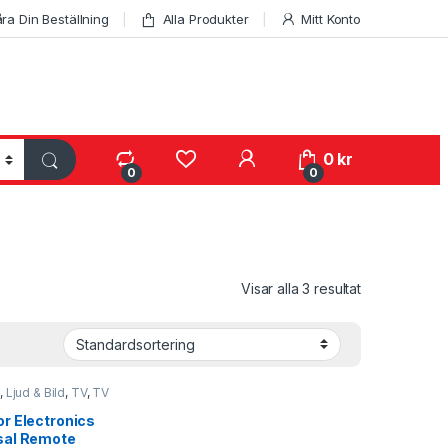
ra Din Beställning
Alla Produkter
Mitt Konto
My Account
0
kr
0
0
Visar alla 3 resultat
s
,
Ljud & Bild
,
TV
,
TV
or Electronics
sal Remote