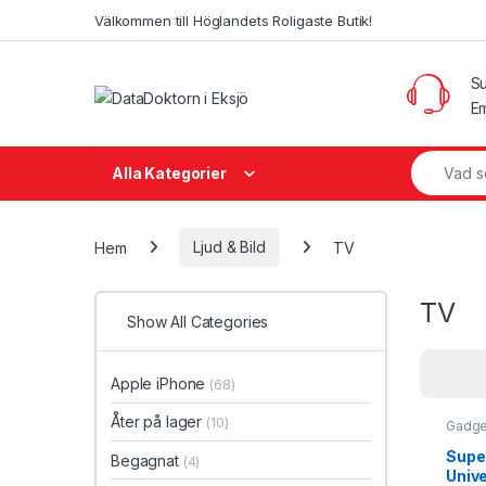
Skip to navigation
Skip to content
Välkommen till Höglandets Roligaste Butik!
Su
Em
Search fo
Alla Kategorier
Hem
Ljud & Bild
TV
TV
Show All Categories
Apple iPhone
(68)
Åter på lager
(10)
Gadge
& Aud
Super
Begagnat
(4)
Univ