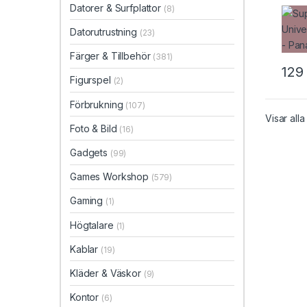
Cont
Datorer & Surfplattor
(8)
Datorutrustning
(23)
Färger & Tillbehör
(381)
12
Figurspel
(2)
Förbrukning
(107)
Visar alla
Foto & Bild
(16)
Gadgets
(99)
Games Workshop
(579)
Gaming
(1)
Högtalare
(1)
Kablar
(19)
Kläder & Väskor
(9)
Kontor
(6)