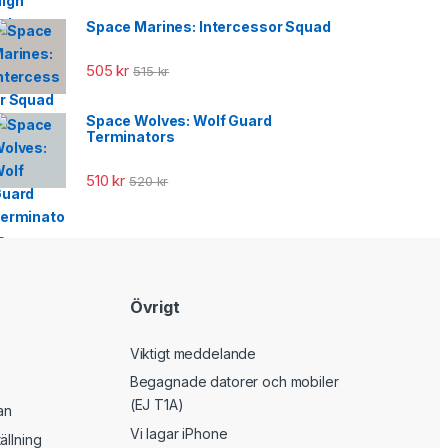
Space Marines: Intercessor Squad
505
kr
515
kr
Space Wolves: Wolf Guard
Terminators
510
kr
520
kr
Övrigt
Viktigt meddelande
Begagnade datorer och mobiler
(EJ T1A)
an
Vi lagar iPhone
ällning