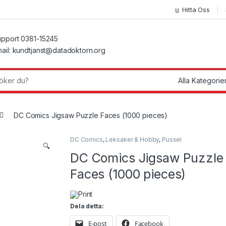
Hitta Oss
pport 0381-15245
ail: kundtjanst@datadoktorn.org
r:
DC Comics Jigsaw Puzzle Faces (1000 pieces)
DC Comics
,
Leksaker & Hobby
,
Pussel
🔍
DC Comics Jigsaw Puzzle
Faces (1000 pieces)
Print
Dela detta:
E-post
Facebook