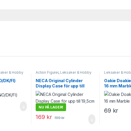
aker & Hobby
Action Figurer
,
Leksaker & Hobby
Leksaker & Ho
O/DK/FI)
NECA Original Cylinder
Oakie Doakie
Display Case för upp till
16 mm Marble
19,5cm Action Figurer
NU PÅ LAGER!
69
kr
169
kr
199
kr