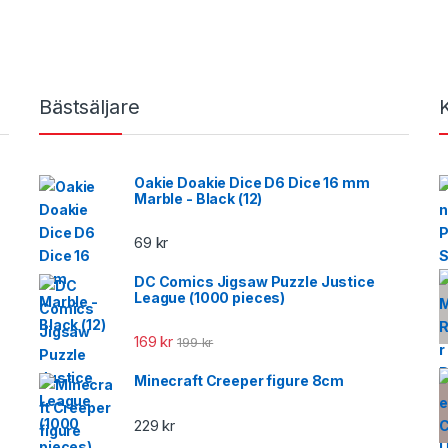
Bästsäljare
Oakie Doakie Dice D6 Dice 16 mm
Marble - Black (12)
69
kr
DC Comics Jigsaw Puzzle Justice
League (1000 pieces)
169
kr
199
kr
Minecraft Creeper figure 8cm
229
kr