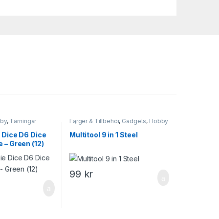
bby
,
Tärningar
Färger & Tillbehör
,
Gadgets
,
Hobby
- Övrigt
,
Leksaker & Hobby
 Dice D6 Dice
Multitool 9 in 1 Steel
 – Green (12)
99
kr