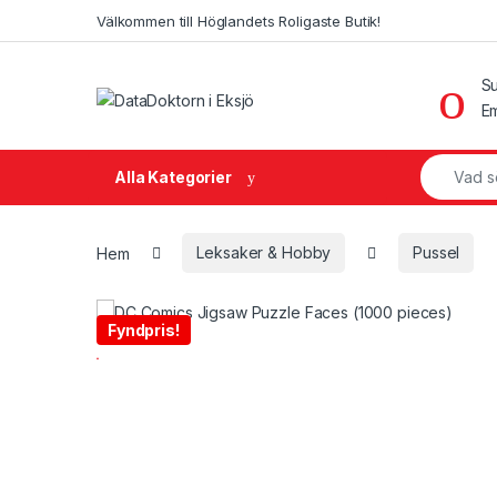
Skip to navigation
Skip to content
Välkommen till Höglandets Roligaste Butik!
Su
Em
Search fo
Alla Kategorier
Hem
Leksaker & Hobby
Pussel
Fyndpris!