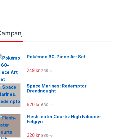
Kampanj
Pokémon 60-Piece Art Set
249
kr
269
kr
Space Marines: Redemptor
Dreadnought
620
kr
630
kr
Flesh-eater Courts: High Falconer
Felgryn
320
kr
330
kr