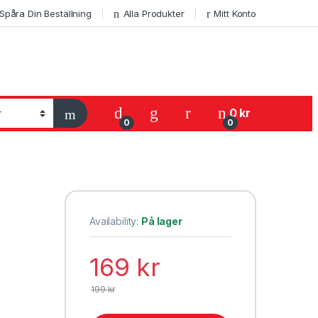
Spåra Din Beställning
Alla Produkter
Mitt Konto
My Account
0
kr
0
0
Availability:
På lager
169
kr
199
kr