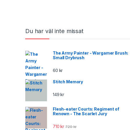
Brands Carousel
Du har väl inte missat
The Army Painter - Wargamer Brush:
Small Drybrush
60
kr
Stitch Memory
149
kr
Flesh-eater Courts: Regiment of
Renown - The Scarlet Jury
710
kr
720
kr