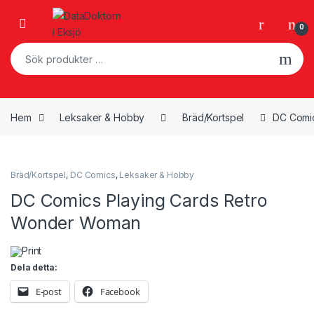
Skip to navigation
Skip to content
Open
0
Sök efter:
Hem
Leksaker & Hobby
Bräd/Kortspel
DC Comi
Bräd/Kortspel
,
DC Comics
,
Leksaker & Hobby
DC Comics Playing Cards Retro
Wonder Woman
Print
Dela detta:
E-post
Facebook