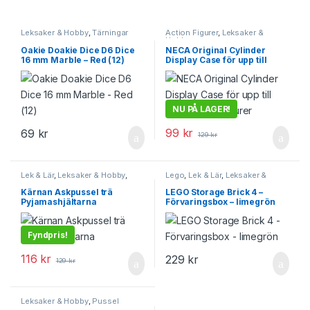
Leksaker & Hobby
,
Tärningar
Action Figurer
,
Leksaker &
Hobby
Oakie Doakie Dice D6 Dice
NECA Original Cylinder
16 mm Marble – Red (12)
Display Case för upp till
12cm Action Figurer
NU PÅ LAGER!
99
kr
69
kr
129
kr
Lek & Lär
,
Leksaker & Hobby
,
Lego
,
Lek & Lär
,
Leksaker &
Pussel
Hobby
Kärnan Askpussel trä
LEGO Storage Brick 4 –
Pyjamashjältarna
Förvaringsbox – limegrön
Fyndpris!
116
kr
229
kr
129
kr
Leksaker & Hobby
,
Pussel