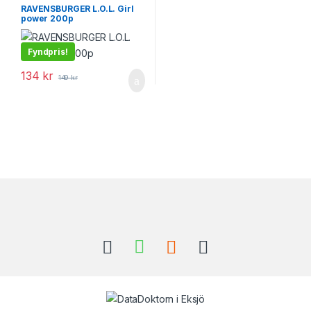
RAVENSBURGER L.O.L. Girl
power 200p
Fyndpris!
134
kr
149
kr
Brands Carousel