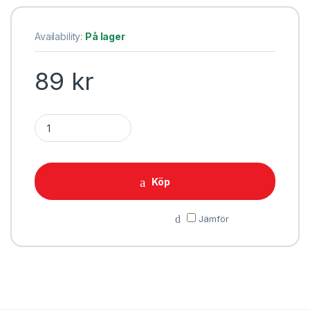
Availability:
På lager
89
kr
DC Comics Playing Cards Retro Wonder Woman quantity
Köp
Jämför