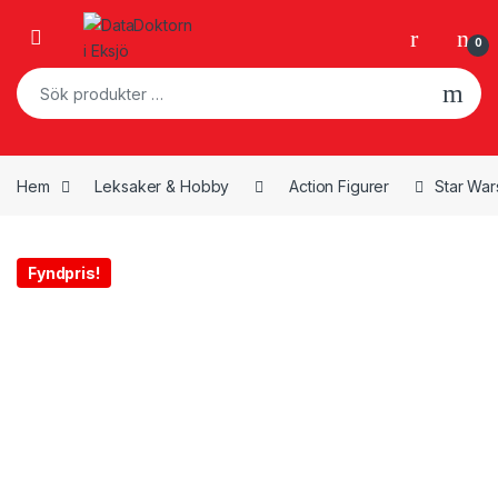
Skip to navigation
Skip to content
Open
0
Sök efter:
Hem
Leksaker & Hobby
Action Figurer
Star War
Fyndpris!