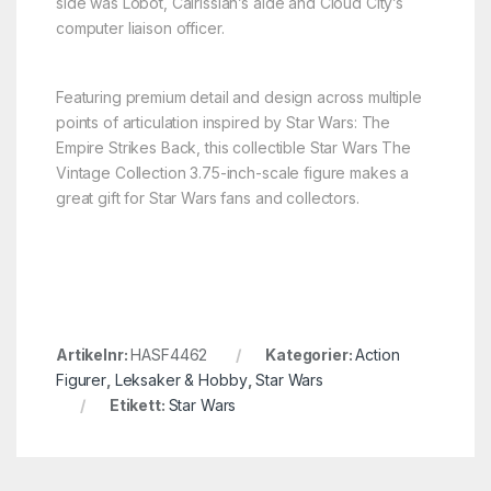
side was Lobot, Calrissian’s aide and Cloud City’s
computer liaison officer.
Featuring premium detail and design across multiple
points of articulation inspired by Star Wars: The
Empire Strikes Back, this collectible Star Wars The
Vintage Collection 3.75-inch-scale figure makes a
great gift for Star Wars fans and collectors.
Artikelnr:
HASF4462
Kategorier:
Action
Figurer
,
Leksaker & Hobby
,
Star Wars
Etikett:
Star Wars