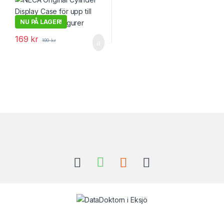
NU PÅ LAGER!
169
kr
199
kr
Brands Carousel
Har du frågor? Kontakta oss!