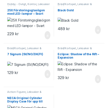
Hobby - Övrigt
,
Kontor
,
Leksaker
Bräd/Kortspel
,
Leksaker &
& Hobby
Hobby
25X Förstoringsglasögon
Black Gold
med LED-lampor – Svart
489
kr
229
kr
Bräd/Kortspel
,
Leksaker &
Bräd/Kortspel
,
Leksaker &
Hobby
Hobby
7 Signum (SV/NO/DK/FI)
Eclipse: Shadow of the Rift –
Expansion
129
kr
329
kr
Action Figurer
,
Leksaker &
Hobby
NECA Original Cylinder
Display Case för upp till
19,5cm Action Figurer