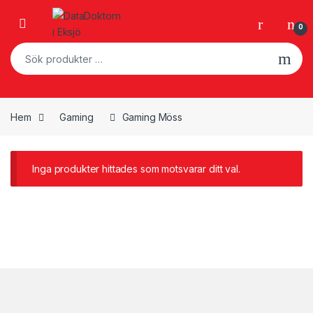
Skip to navigation
Skip to content
Open
0
Sök efter:
Hem
Gaming
Gaming Möss
Inga produkter hittades som motsvarar ditt val.
Brands Carousel